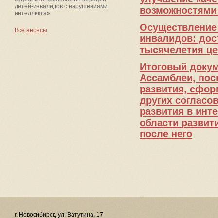
детей-инвалидов с нарушениями
возможностями 
интеллекта»
Осуществление
Все анонсы
инвалидов: дос
тысячелетия це
Итоговый докум
Ассамблеи, пос
развития, сфор
других согласо
развития в инт
области развити
после него
г. Новосибирск, ул. Ватутина, 17