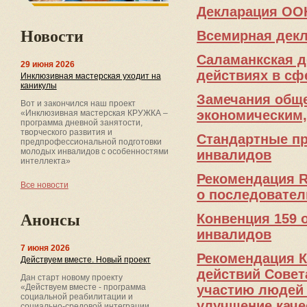
Декларация ООН
Новости
Всемирная декл
Саламанкская д
29 июня 2026
действиях в сф
Инклюзивная мастерская уходит на
каникулы
Замечания обще
Вот и закончился наш проект
экономическим
«Инклюзивная мастерская КРУЖКА –
программа дневной занятости,
творческого развития и
Стандартные пр
предпрофессиональной подготовки
молодых инвалидов с особенностями
инвалидов
интеллекта»
Рекомендация R
Все новости
о последовател
Конвенция 159 
Анонсы
инвалидов
7 июня 2026
Рекомендация К
Действуем вместе. Новый проект
действий Совет
Дан старт новому проекту
участию людей 
«Действуем вместе - программа
социальной реабилитации и
улучшение каче
социально-средовой интеграции