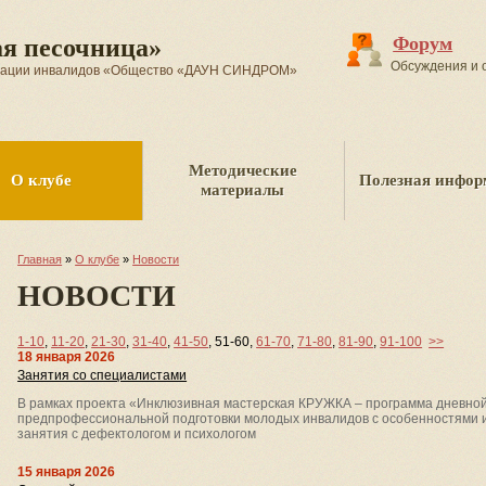
Форум
я песочница»
Обсуждения и 
изации инвалидов «Общество «ДАУН СИНДРОМ»
Методические
О клубе
Полезная инфор
материалы
Главная
»
О клубе
»
Новости
НОВОСТИ
1-10
,
11-20
,
21-30
,
31-40
,
41-50
,
51-60
,
61-70
,
71-80
,
81-90
,
91-100
>>
18 января 2026
Занятия со специалистами
В рамках проекта «Инклюзивная мастерская КРУЖКА – программа дневной 
предпрофессиональной подготовки молодых инвалидов с особенностями 
занятия с дефектологом и психологом
15 января 2026