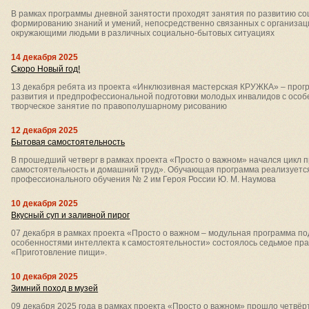
В рамках программы дневной занятости проходят занятия по развитию со
формированию знаний и умений, непосредственно связанных с организац
окружающими людьми в различных социально-бытовых ситуациях
14 декабря 2025
Скоро Новый год!
13 декабря ребята из проекта «Инклюзивная мастерская КРУЖКА» – прогр
развития и предпрофессиональной подготовки молодых инвалидов с особ
творческое занятие по правополушарному рисованию
12 декабря 2025
Бытовая самостоятельность
В прошедший четверг в рамках проекта «Просто о важном» начался цикл 
самостоятельность и домашний труд». Обучающая программа реализуется
профессионального обучения № 2 им Героя России Ю. М. Наумова
10 декабря 2025
Вкусный суп и заливной пирог
07 декабря в рамках проекта «Просто о важном – модульная программа по
особенностями интеллекта к самостоятельности» состоялось седьмое пр
«Приготовление пищи».
10 декабря 2025
Зимний поход в музей
09 декабря 2025 года в рамках проекта «Просто о важном» прошло четвёр