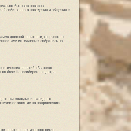
циально-бытовых навыков,
ией собственного поведения и общения с
амма дневной занятости, творческого
енностями интеллекта» собрались на
практических занятий «Бытовая
 на базе Новосибирского центра
дготовки молодых инвалидов с
актическое занятие по направлению
тое занятие практического цикла