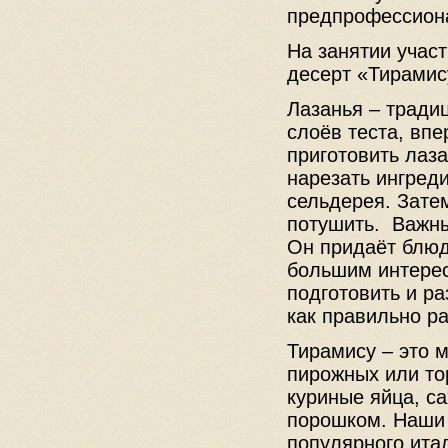
предпрофессиона
На занятии участ
десерт «Тирамис
Лазанья – тради
слоёв теста, вп
приготовить лаз
нарезать ингред
сельдерея. Зате
потушить. Важны
Он придаёт блюд
большим интерес
подготовить и ра
как правильно р
Тирамису – это м
пирожных или тор
куриные яйца, с
порошком. Наши 
популярного ита