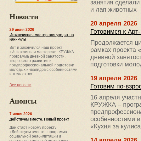
занятия сделали
и лап животных
Новости
20 апреля 2026
29 июня 2026
Готовимся к Арт
Инклюзивная мастерская уходит на
каникулы
Продолжается ци
Вот и закончился наш проект
рамках проекта 
«Инклюзивная мастерская КРУЖКА –
дневной занятос
программа дневной занятости,
творческого развития и
подготовки моло
предпрофессиональной подготовки
молодых инвалидов с особенностями
интеллекта»
19 апреля 2026
Готовим по-взро
Все новости
16 апреля участ
Анонсы
КРУЖКА – програ
предпрофессиона
7 июня 2026
особенностями и
Действуем вместе. Новый проект
«Кухня за кулис
Дан старт новому проекту
«Действуем вместе - программа
социальной реабилитации и
14 апреля 2026
социально-средовой интеграции