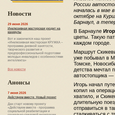
России автостоп
началась в мае 
Новости
октябре на Кури
Барнаул, а тепе
29 июня 2026
Инклюзивная мастерская уходит на
В Барнауле
Игор
каникулы
цветы. Такую па
Вот и закончился наш проект
каждом городе.
«Инклюзивная мастерская КРУЖКА –
программа дневной занятости,
творческого развития и
Маршрут Скикеви
предпрофессиональной подготовки
уже побывал в М
молодых инвалидов с особенностями
интеллекта»
Томске, Новосиби
детства мечтал п
Все новости
автостопщика — 
Анонсы
Игорь начал путе
копил на операци
7 июня 2026
хватило, и Скик
Действуем вместе. Новый проект
длительную поез
Дан старт новому проекту
отправиться в та
«Действуем вместе - программа
социальной реабилитации и
сталкиваться с т
социально-средовой интеграции