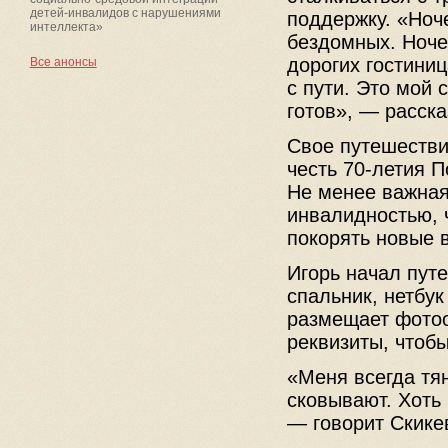
детей-инвалидов с нарушениями
поддержку. «Ноче
интеллекта»
бездомных. Ноче
дорогих гостини
Все анонсы
с пути. Это мой 
готов», — расск
Свое путешестви
честь 70-летия 
Не менее важная
инвалидностью, 
покорять новые 
Игорь начал путе
спальник, нетбу
размещает фотоо
реквизиты, чтоб
«Меня всегда тя
сковывают. Хоть 
— говорит Скике